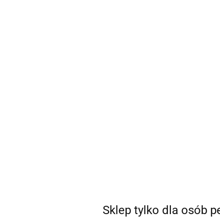
sklep@coSEXtra.pl
+48 511 711 540
Gadżety
Gadżety
Bestsellery
Nowości
Ani
Producent - BMS
Parametry
Brak produktów do wyświetlenia
Sklep tylko dla osób 