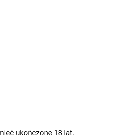
Strefa klienta
 mnie
Zaloguj się
Zarejestruj się
0,00 zł
Dodaj zgłoszenie
0
mieć ukończone 18 lat.