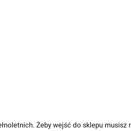
Bestsellery
Nowości
Ania Poleca
Blog Ani
O
a Poleca
Blog Ani
O mnie
pełnoletnich. Żeby wejść do sklepu musisz 