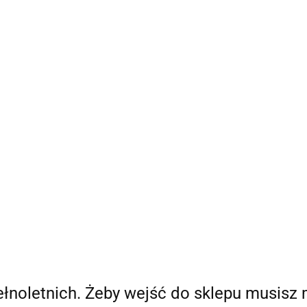
Bestsellery
Nowości
Ania Poleca
Blog Ani
O
a Poleca
Blog Ani
O mnie
Zwroty i reklamacje
m
https://cosextra.pl/news/n/67/Regulamin
pełnoletnich. Żeby wejść do sklepu musisz 