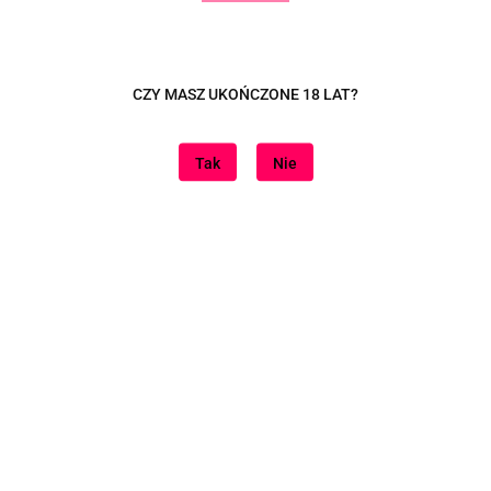
esteśmy
Informacje
CZY MASZ UKOŃCZONE 18 LAT?
naszą lokalizację
Dostawa
Sposoby płatności
Tak
Nie
Zwroty i reklamacje
Regulamin
Polityka cookies
Regulamin konta
Polityka prywatności
Znajdziesz nas na
Sklep internetowy na oprogramowaniu Sky-Shop.pl