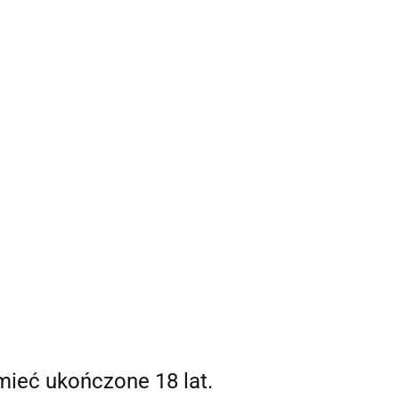
Strefa klienta
 mnie
Zaloguj się
Zarejestruj się
0,00 zł
Dodaj zgłoszenie
0
mieć ukończone 18 lat.