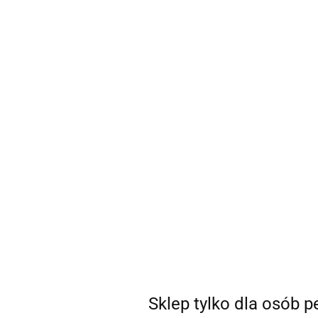
sklep@coSEXtra.pl
+48 511 711 540
Gadżety
Gadżety
Bestsellery
Nowości
Ani
Zapraszamy do zapoznania się z regulamine
Sklep tylko dla osób 