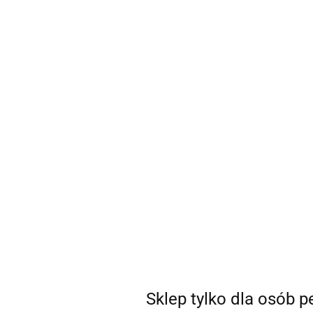
sklep@coSEXtra.pl
+48 511 711 540
Gadżety
Gadżety
Bestsellery
Nowości
Ani
Producent - London
Parametry
Brak produktów do wyświetlenia
Sklep tylko dla osób 