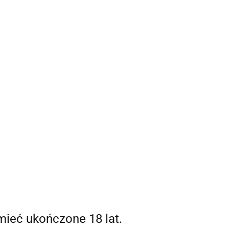
Strefa klienta
 mnie
Zaloguj się
Zarejestruj się
0,00 zł
Dodaj zgłoszenie
0
mieć ukończone 18 lat.