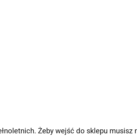
Bestsellery
Nowości
Ania Poleca
Blog Ani
O
a Poleca
Blog Ani
O mnie
pełnoletnich. Żeby wejść do sklepu musisz 