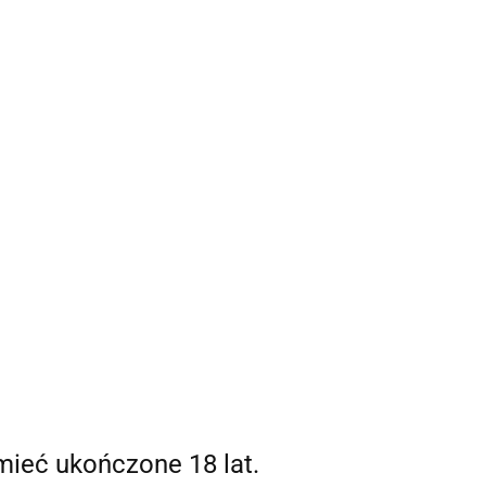
Strefa klienta
 mnie
Zaloguj się
Zarejestruj się
0,00 zł
Dodaj zgłoszenie
0
mieć ukończone 18 lat.