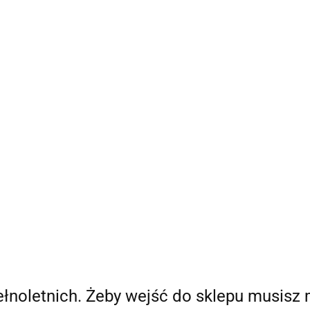
Bestsellery
Nowości
Ania Poleca
Blog Ani
O
a Poleca
Blog Ani
O mnie
pełnoletnich. Żeby wejść do sklepu musisz 