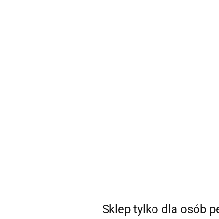
sklep@coSEXtra.pl
+48 511 711 540
Gadżety
Gadżety
Bestsellery
Nowości
Ani
Producent - Magoon
Parametry
Brak produktów do wyświetlenia
Sklep tylko dla osób 