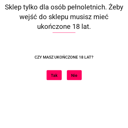
Wchodzę w Nią wolno i 
Sklep tylko dla osób pełnoletnich. Żeby
delikatnie, oplatam ramionami i sięgam po Jej twarde piersi. 
Dziś powoli i mocno dojdziemy razem. Dziś nie spieszymy 
wejść do sklepu musisz mieć
się bo mamy coś extra...
ukończone 18 lat.
Mocne doznania z Hectorem
CZY MASZ UKOŃCZONE 18 LAT?
Zdjęcie Internet
Tak
Nie
Dane adresowe