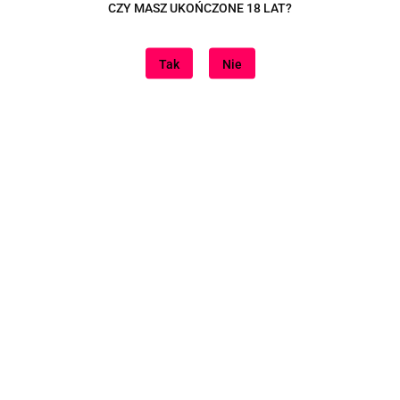
CZY MASZ UKOŃCZONE 18 LAT?
pełnej złota do dziś nie mam.
zez wszystkie te lata szedł za mną jeden tekst:
Tak
Nie
ie tu, to i tam nie zaznasz spokoju."
am świat na części pierwsze.
łam to całe "gówno na atomy".
łam, czym tak naprawdę jest to, do czego tak uparcie maszeruję.
.
.
ej historii brzmi:
 to sobie wyobrażałam.
 nie marzę o tym, co materia ma mi dać.
 tym, czym ma być.
 ma być dowodem mojej wartości.