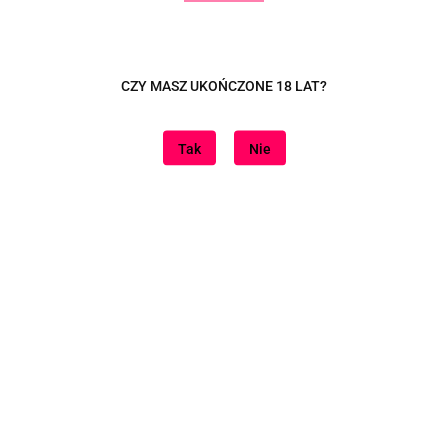
CZY MASZ UKOŃCZONE 18 LAT?
esteśmy
Informacje
Tak
Nie
naszą lokalizację
Dostawa
Sposoby płatności
Zwroty i reklamacje
Regulamin
Polityka cookies
Regulamin konta
Polityka prywatności
Znajdziesz nas na