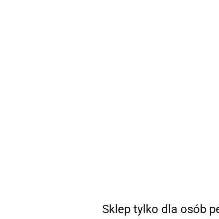
sklep@coSEXtra.pl
+48 511 711 540
Gadżety
Gadżety
Bestsellery
Nowości
Ani
Szukaj
Parametry
Sklep tylko dla osób 