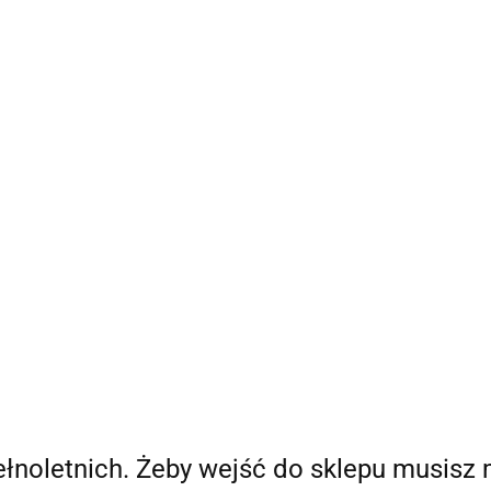
Bestsellery
Nowości
Ania Poleca
Blog Ani
O
a Poleca
Blog Ani
O mnie
pełnoletnich. Żeby wejść do sklepu musisz 