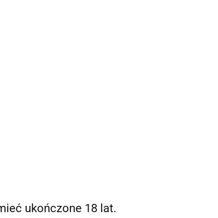
Strefa klienta
 mnie
Zaloguj się
Zarejestruj się
0,00 zł
Dodaj zgłoszenie
0
mieć ukończone 18 lat.