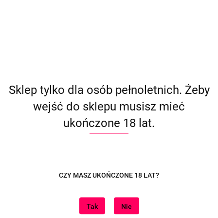
Zmysłowa koronka i
Zmysłowa koronka i
156.00
156.00
kajdanki M
kajdanki S
Sklep tylko dla osób pełnoletnich. Żeby
wejść do sklepu musisz mieć
ukończone 18 lat.
Koronkowy Komplet
Koronkowy Komplet z
Bondage S z Kajdankami –
Kajdankami – Seksowna
CZY MASZ UKOŃCZONE 18 LAT?
Elegancja i Pikanteria
Dominacja i Pikanteria
147.00
147.00
Tak
Nie